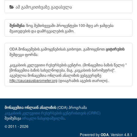
ამ გამოკითხვაზე გადასვლა
ზოგ შემთხვევაში პროცენტები 100-მდე არ ჯამდება
შენიშვნა:
მეათედების და დამრგვალების გამო.
ODA მონაცემების გამოყენებისას გთხოვთ, გამოიყენოთ
ციტირების
შემდეგი ფორმა:
კავკასიის კვლევითი რესურსების ცენტრი. (მონაცემთა ბაზის წელი) "
[მონაცემთა ბაზის სახელწოდება, მაგ. კავკასიის ბარომეტრი]".
აგებულია მონაცემთა ონლაინ ანალიზის ვებგვერდზე
http://caucasusbarometer.org
{დიაგრამის აგების თარიღი}.
(ODA) პროგრამა
მონაცემთა ონლაინ ანალიზის
კავკასიის კვლევითი რესურსების ცენტრისთვის (CRRC)
შეიმუშავა
ირაკლი ნასყიდაშვილმა
.
© 2011 - 2026
Powered by
. Version 4.8.1
ODA