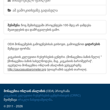
მიმაგრებული ფაილები
ამ გამოკითხვაზე გადასვლა
ზოგ შემთხვევაში პროცენტები 100-მდე არ ჯამდება
შენიშვნა:
მეათედების და დამრგვალების გამო.
ODA მონაცემების გამოყენებისას გთხოვთ, გამოიყენოთ
ციტირების
შემდეგი ფორმა:
კავკასიის კვლევითი რესურსების ცენტრი. (მონაცემთა ბაზის წელი) "
[მონაცემთა ბაზის სახელწოდება, მაგ. კავკასიის ბარომეტრი]".
აგებულია მონაცემთა ონლაინ ანალიზის ვებგვერდზე
http://caucasusbarometer.org
{დიაგრამის აგების თარიღი}.
(ODA) პროგრამა
მონაცემთა ონლაინ ანალიზის
კავკასიის კვლევითი რესურსების ცენტრისთვის (CRRC)
შეიმუშავა
ირაკლი ნასყიდაშვილმა
.
© 2011 - 2026