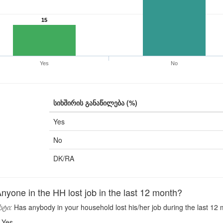
15
Yes
No
სიხშირის განაწილება (%)
Yes
No
DK/RA
yone in the HH lost job in the last 12 month?
სტი:
Has anybody in your household lost his/her job during the last 12
Yes