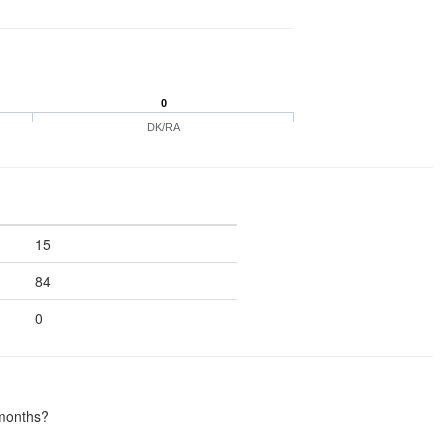
0
DK/RA
15
84
0
 months?