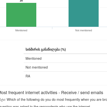
25
Mentioned
Not mentioned
სიხშირის განაწილება (%)
Mentioned
Not mentioned
RA
t frequent internet activities - Receive / send emails
სტი:
Which of the following do you do most frequently when you are bro
uestion was asked to the respondents who use the internet