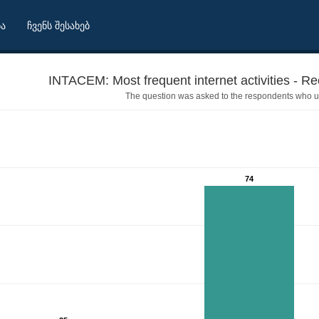
ბა
ჩვენს შესახებ
INTACEM: Most frequent internet activities - Re
The question was asked to the respondents who us
74
ils