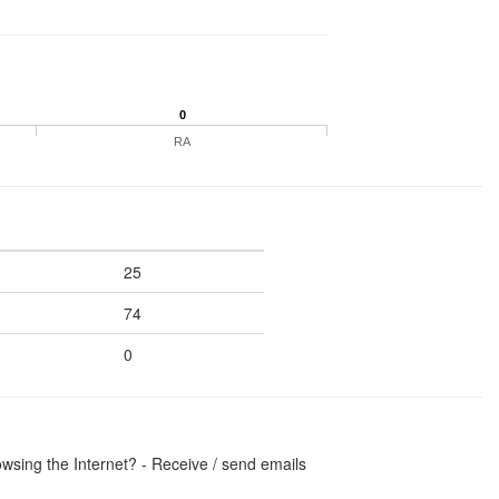
0
RA
25
74
0
wsing the Internet? - Receive / send emails