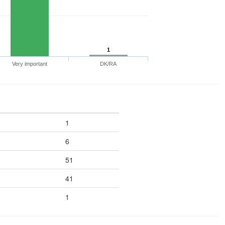
1
Very important
DK/RA
1
6
51
41
1