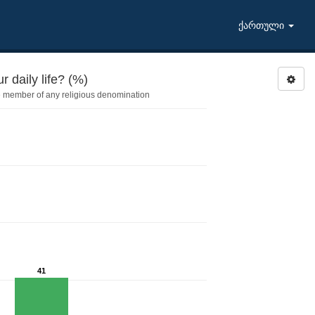
ქართული
 daily life? (%)
e member of any religious denomination
41