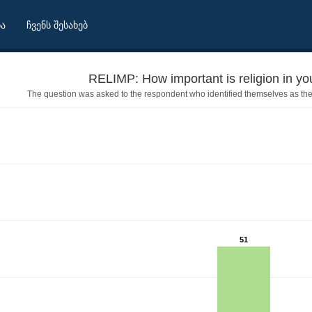
ბა
ჩვენს შესახებ
RELIMP: How important is religion in your
The question was asked to the respondent who identified themselves as th
51