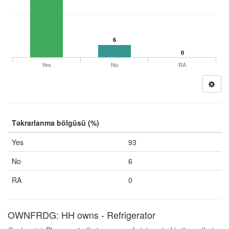
6
0
Yes
No
RA
Təkrarlanma bölgüsü (%)
Yes
93
No
6
RA
0
OWNFRDG: HH owns - Refrigerator