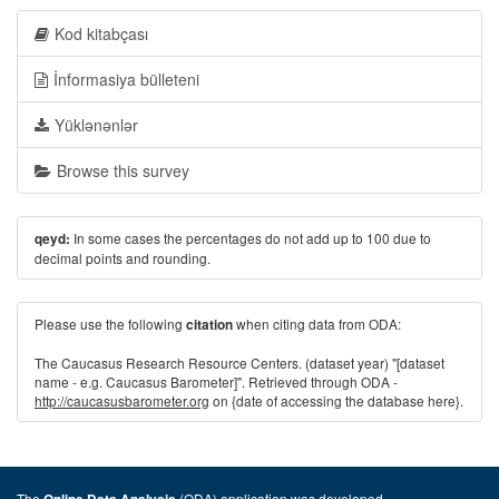
Kod kitabçası
İnformasiya bülleteni
Yüklənənlər
Browse this survey
In some cases the percentages do not add up to 100 due to
qeyd:
decimal points and rounding.
Please use the following
when citing data from ODA:
citation
The Caucasus Research Resource Centers. (dataset year) "[dataset
name - e.g. Caucasus Barometer]". Retrieved through ODA -
http://caucasusbarometer.org
on {date of accessing the database here}.
The
(ODA) application was developed