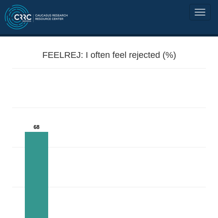
FEELREJ: I often feel rejected (%)
68