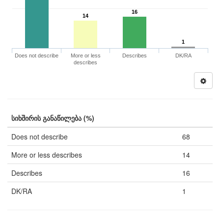
16
14
1
Does not describe
More or less
Describes
DK/RA
describes
სიხშირის განაწილება (%)
Does not describe
68
More or less describes
14
Describes
16
DK/RA
1