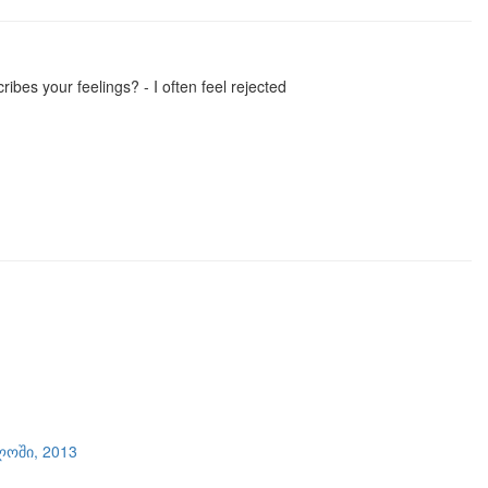
ibes your feelings? - I often feel rejected
ლოში, 2013