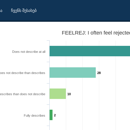
ბა
ჩვენს შესახებ
FEELREJ: I often feel rejecte
Does not describe at all
oes not describe than describes
28
escribes than does not describe
10
2
Fully describes