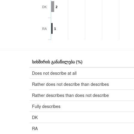
DK
2
RA
1
სიხშირის განაწილება (%)
Does not describe at all
Rather does not describe than describes
Rather describes than does not describe
Fully describes
DK
RA