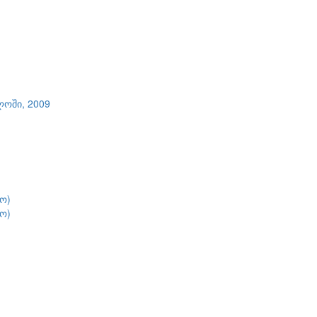
ლოში, 2009
ო)
ო)