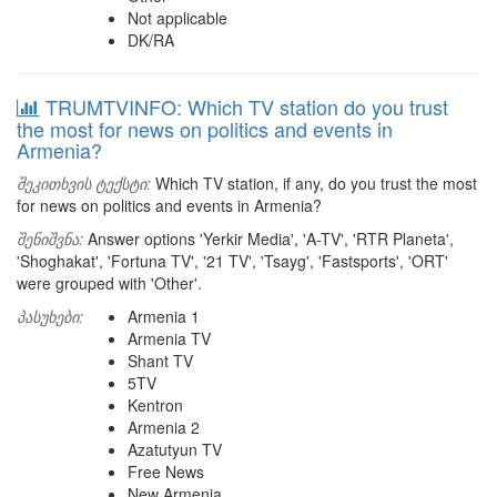
Not applicable
DK/RA
TRUMTVINFO: Which TV station do you trust
the most for news on politics and events in
Armenia?
შეკითხვის ტექსტი:
Which TV station, if any, do you trust the most
for news on politics and events in Armenia?
შენიშვნა:
Answer options 'Yerkir Media', 'A-TV', 'RTR Planeta',
'Shoghakat', 'Fortuna TV', '21 TV', 'Tsayg', 'Fastsports', 'ORT'
were grouped with 'Other'.
პასუხები:
Armenia 1
Armenia TV
Shant TV
5TV
Kentron
Armenia 2
Azatutyun TV
Free News
New Armenia