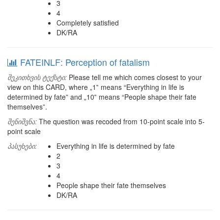
3
4
Completely satisfied
DK/RA
FATEINLF: Perception of fatalism
შეკითხვის ტექსტი:
Please tell me which comes closest to your
view on this CARD, where „1‟ means “Everything in life is
determined by fate” and „10‟ means “People shape their fate
themselves”.
შენიშვნა:
The question was recoded from 10-point scale into 5-
point scale
პასუხები:
Everything in life is determined by fate
2
3
4
People shape their fate themselves
DK/RA