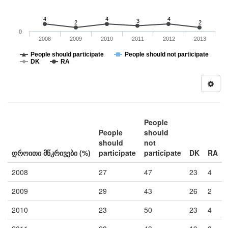
4
4
4
3
2
2
0
2008
2009
2010
2011
2012
2013
People should participate
People should not participate
DK
RA
People
People
should
should
not
დროითი მწკრივები (%)
participate
participate
DK
RA
2008
27
47
23
4
2009
29
43
26
2
2010
23
50
23
4