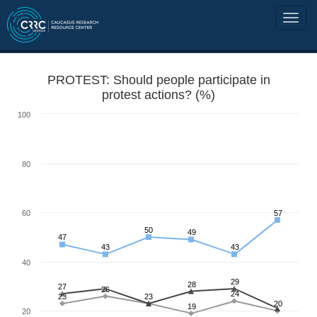
PROTEST: Should people participate in
protest actions? (%)
100
80
60
57
50
49
47
43
43
40
29
28
27
26
24
23
23
20
19
20