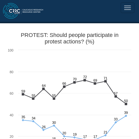
PROTEST: Should people participate in
protest actions? (%)
100
80
72
71
70
69
66
64
59
60
57
55
55
50
39
40
35
34
33
30
26
21
20
19
20
17
17
15