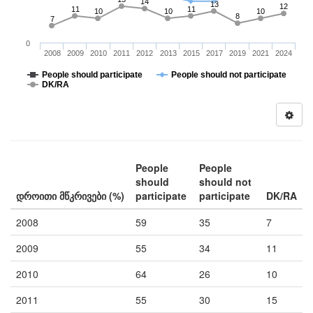
14
13
12
11
11
10
10
10
8
7
0
2008
2009
2010
2011
2012
2013
2015
2017
2019
2021
2024
People should participate
People should not participate
DK/RA
People
People
should
should not
დროითი მწკრივები (%)
participate
participate
DK/RA
2008
59
35
7
2009
55
34
11
2010
64
26
10
2011
55
30
15