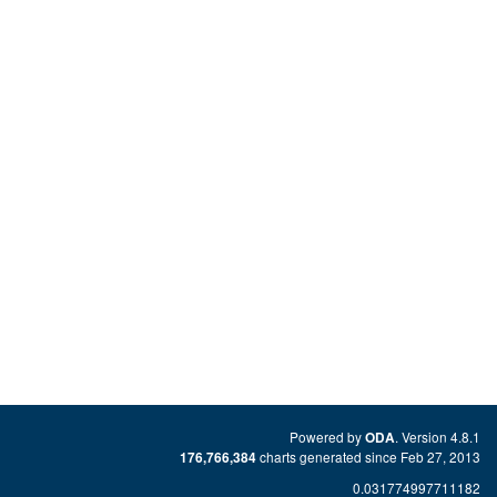
Powered by
. Version 4.8.1
ODA
charts generated since Feb 27, 2013
176,766,384
0.031774997711182