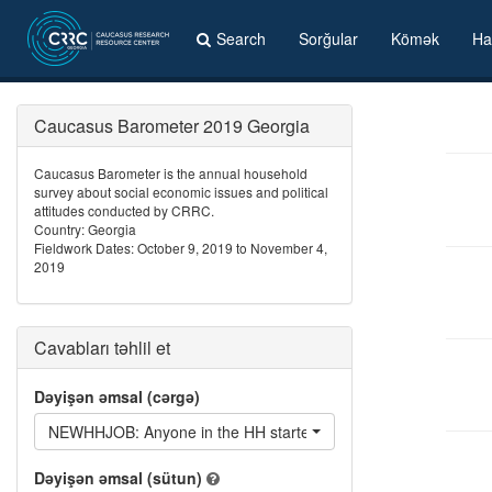
Search
Sorğular
Kömək
Ha
Caucasus Barometer 2019 Georgia
Caucasus Barometer is the annual household
survey about social economic issues and political
attitudes conducted by CRRC.
Country: Georgia
Fieldwork Dates: October 9, 2019 to November 4,
2019
Cavabları təhlil et
Dəyişən əmsal (cərgə)
NEWHHJOB: Anyone in the HH started a new job in the last 12
Dəyişən əmsal (sütun)