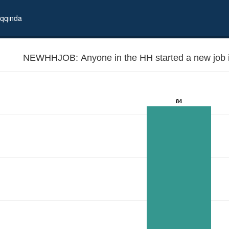
qqında
NEWHHJOB: Anyone in the HH started a new job i
84
 months?