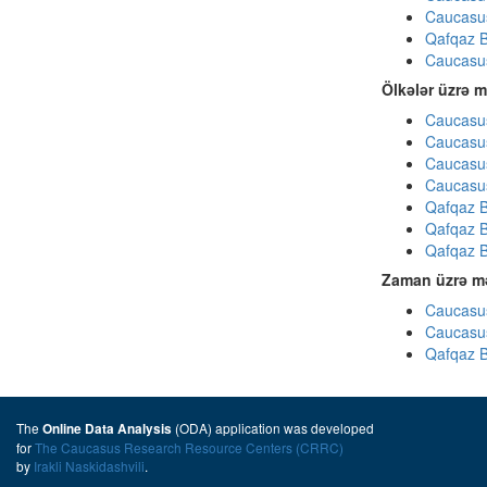
Caucasu
Qafqaz B
Caucasu
Ölkələr üzrə m
Caucasus
Caucasus
Caucasus
Caucasus
Qafqaz B
Qafqaz B
Qafqaz B
Zaman üzrə mə
Caucasus
Caucasus
Qafqaz B
The
(ODA) application was developed
Online Data Analysis
for
The Caucasus Research Resource Centers (CRRC)
by
Irakli Naskidashvili
.