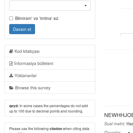
Bilmirəm' və 'imtina' sız
Davam et
Kod kitabçası
İnformasiya bülleteni
Yüklənənlər
Browse this survey
In some cases the percentages do not add
qeyd:
up to 100 due to decimal points and rounding.
NEWHHJOB: A
Sual mətni:
Has
Please use the following
when citing data
citation
Dəyərlər: