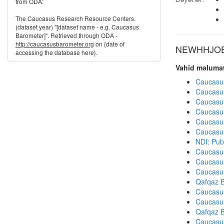
from ODA:
The Caucasus Research Resource Centers.
(dataset year) "[dataset name - e.g. Caucasus
Barometer]". Retrieved through ODA -
http://caucasusbarometer.org
on {date of
NEWHHJOB d
accessing the database here}.
Vahid məlumat
Caucasu
Caucasu
Caucasu
Caucasu
Caucasu
Caucasu
NDI: Pub
Caucasu
Caucasu
Caucasu
Qafqaz B
Caucasu
Caucasu
Qafqaz B
Caucasu