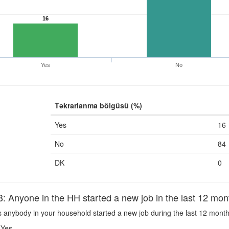
16
Yes
No
Təkrarlanma bölgüsü (%)
Yes
16
No
84
DK
0
nyone in the HH started a new job in the last 12 mon
 anybody in your household started a new job during the last 12 mont
Yes