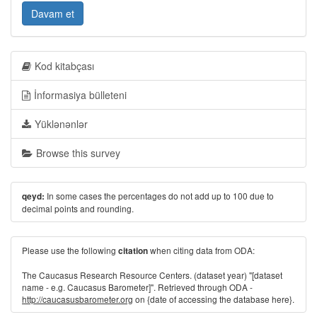
Davam et
Kod kitabçası
İnformasiya bülleteni
Yüklənənlər
Browse this survey
In some cases the percentages do not add up to 100 due to
qeyd:
decimal points and rounding.
Please use the following
when citing data from ODA:
citation
The Caucasus Research Resource Centers. (dataset year) "[dataset
name - e.g. Caucasus Barometer]". Retrieved through ODA -
http://caucasusbarometer.org
on {date of accessing the database here}.