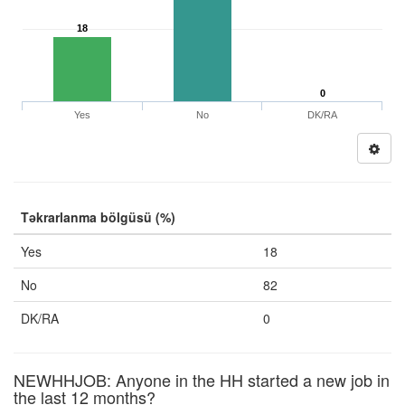
18
0
Yes
No
DK/RA
Təkrarlanma bölgüsü (%)
Yes
18
No
82
DK/RA
0
NEWHHJOB: Anyone in the HH started a new job in
the last 12 months?