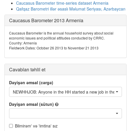
Caucasus Barometer time-series dataset Armenia
Qafqaz Barometri illər əsaslı Məlumat Seriyası, Azərbaycan
Caucasus Barometer 2013 Armenia
Caucasus Barometer is the annual household survey about social
economic issues and political attitudes conducted by CRRC.
Country: Armenia
Fieldwork Dates: October 26 2013 to November 21 2013
Cavabları təhlil et
Dəyişən əmsal (cərgə)
NEWHHJOB: Anyone in the HH started a new job in the last 12
Dəyişən əmsal (sütun)
Bilmirəm' və 'imtina' sız