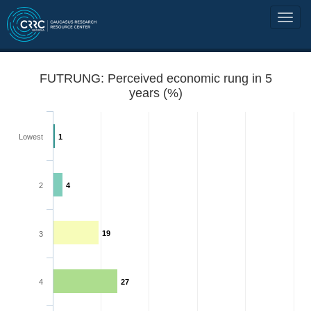
FUTRUNG: Perceived economic rung in 5
years (%)
Lowest
1
2
4
19
3
4
27