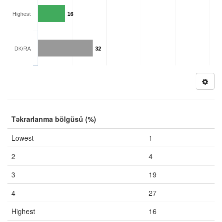
Highest
16
DK/RA
32
Təkrarlanma bölgüsü (%)
Lowest
1
2
4
3
19
4
27
Highest
16