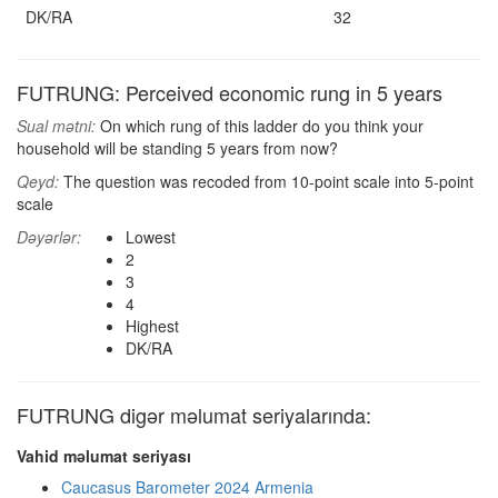
DK/RA
32
FUTRUNG: Perceived economic rung in 5 years
Sual mətni:
On which rung of this ladder do you think your
household will be standing 5 years from now?
Qeyd:
The question was recoded from 10-point scale into 5-point
scale
Dəyərlər:
Lowest
2
3
4
Highest
DK/RA
FUTRUNG digər məlumat seriyalarında:
Vahid məlumat seriyası
Caucasus Barometer 2024 Armenia