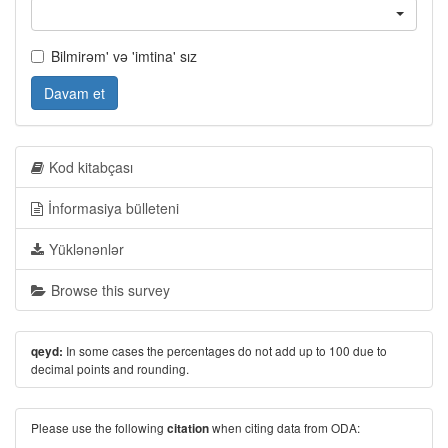
Bilmirəm' və 'imtina' sız
Davam et
Kod kitabçası
İnformasiya bülleteni
Yüklənənlər
Browse this survey
In some cases the percentages do not add up to 100 due to
qeyd:
decimal points and rounding.
Please use the following
when citing data from ODA:
citation