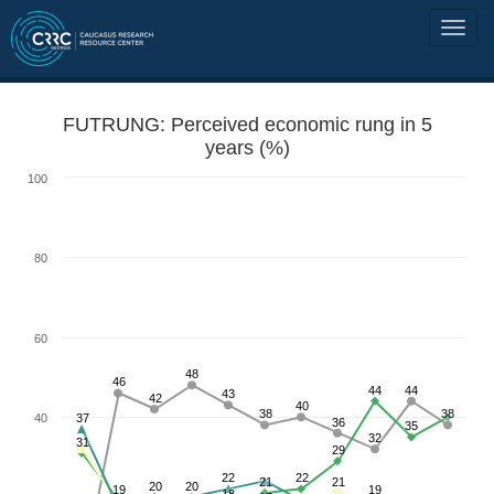
FUTRUNG: Perceived economic rung in 5
years (%)
100
80
60
48
46
44
44
43
42
40
38
38
40
37
36
35
32
31
29
22
22
21
21
20
20
19
19