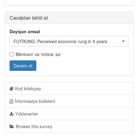
Cavabları təhlil et
Dəyişən əmsal
FUTRUNG: Perceived economic rung in 5 years
Bilmirəm' və 'imtina' sız
Davam et
Kod kitabçası
İnformasiya bülleteni
Yüklənənlər
Browse this survey