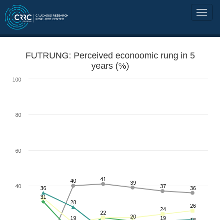
FUTRUNG: Perceived econoomic rung in 5
years (%)
100
80
60
41
40
39
40
37
36
36
31
28
26
24
22
20
19
19