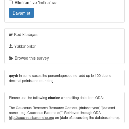
Bilmirəm' və 'imtina' sız
Davam et
Kod kitabçası
Yüklənənlər
Browse this survey
In some cases the percentages do not add up to 100 due to
qeyd:
decimal points and rounding.
Please use the following
when citing data from ODA:
citation
The Caucasus Research Resource Centers. (dataset year) "[dataset
name - e.g. Caucasus Barometer]". Retrieved through ODA -
http://caucasusbarometer.org
on {date of accessing the database here}.