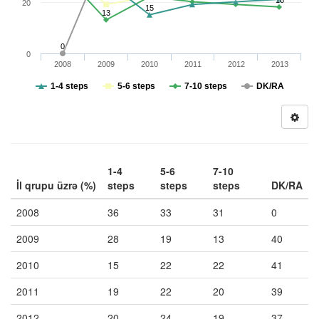
18
20
15
13
0
0
2008
2009
2010
2011
2012
2013
1-4 steps
5-6 steps
7-10 steps
DK/RA
1-4
5-6
7-10
İl qrupu üzrə (%)
steps
steps
steps
DK/RA
2008
36
33
31
0
2009
28
19
13
40
2010
15
22
22
41
2011
19
22
20
39
2012
20
24
19
37