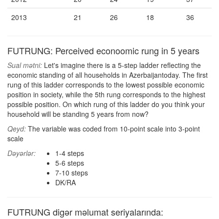
2013
21
26
18
36
FUTRUNG: Perceived econoomic rung in 5 years
Sual mətni:
Let's imagine there is a 5-step ladder reflecting the
economic standing of all households in Azerbaijantoday. The first
rung of this ladder corresponds to the lowest possible economic
position in society, while the 5th rung corresponds to the highest
possible position. On which rung of this ladder do you think your
household will be standing 5 years from now?
Qeyd:
The variable was coded from 10-point scale into 3-point
scale
Dəyərlər:
1-4 steps
5-6 steps
7-10 steps
DK/RA
FUTRUNG digər məlumat seriyalarında: