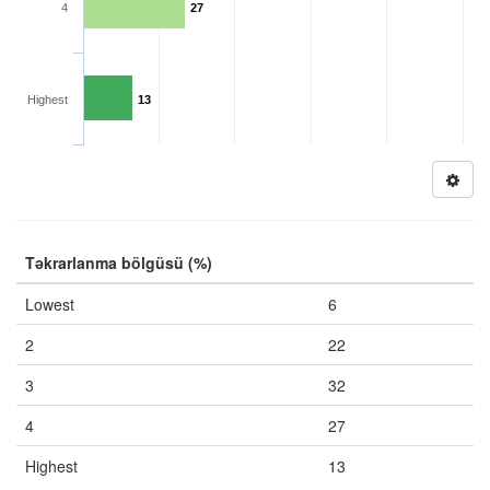
4
27
Highest
13
Təkrarlanma bölgüsü (%)
Lowest
6
2
22
3
32
4
27
Highest
13