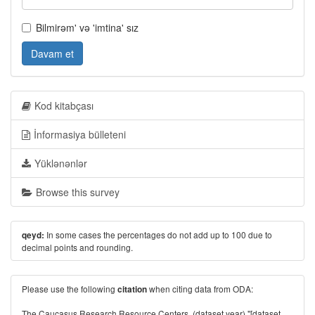
Bilmirəm' və 'imtina' sız
Davam et
Kod kitabçası
İnformasiya bülleteni
Yüklənənlər
Browse this survey
In some cases the percentages do not add up to 100 due to
qeyd:
decimal points and rounding.
Please use the following
when citing data from ODA:
citation
The Caucasus Research Resource Centers. (dataset year) "[dataset