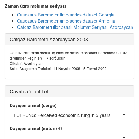
Zaman üzrə məlumat seriyası
Caucasus Barometer time-series dataset Georgia
Caucasus Barometer time-series dataset Armenia
Qafqaz Barometri illər əsaslı Məlumat Seriyası, Azərbaycan
Qafqaz Barometri Azərbaycan 2008
Qafqaz Barometri sosial- iqtisadi və siyasi məsələlər barəsində QTRM
tərəfindən keçirilən illik sorğudur.
Ölkələr: Azərbaycan
Sahə Araşdırma Tarixləri: 14 Noyabr 2008 - 5 Fevral 2009
Cavabları təhlil et
Dəyişən əmsal (cərgə)
FUTRUNG: Perceived econoomic rung in 5 years
Dəyişən əmsal (sütun)