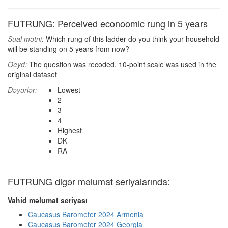
FUTRUNG: Perceived econoomic rung in 5 years
Sual mətni:
Which rung of this ladder do you think your household
will be standing on 5 years from now?
Qeyd:
The question was recoded. 10-point scale was used in the
original dataset
Dəyərlər:
Lowest
2
3
4
Highest
DK
RA
FUTRUNG digər məlumat seriyalarında:
Vahid məlumat seriyası
Caucasus Barometer 2024 Armenia
Caucasus Barometer 2024 Georgia