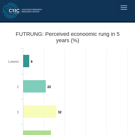
FUTRUNG: Perceived econoomic rung in 5
years (%)
Lowest
6
2
22
3
32