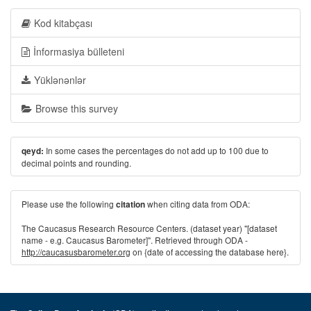
Kod kitabçası
İnformasiya bülleteni
Yüklənənlər
Browse this survey
In some cases the percentages do not add up to 100 due to
qeyd:
decimal points and rounding.
Please use the following
when citing data from ODA:
citation
The Caucasus Research Resource Centers. (dataset year) "[dataset
name - e.g. Caucasus Barometer]". Retrieved through ODA -
http://caucasusbarometer.org
on {date of accessing the database here}.