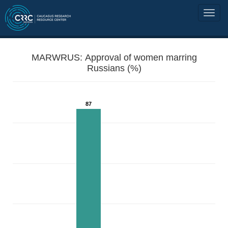
MARWRUS: Approval of women marring
Russians (%)
87