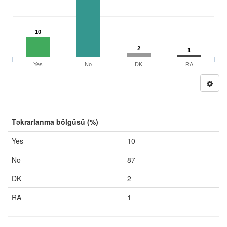
10
2
1
Yes
No
DK
RA
Təkrarlanma bölgüsü (%)
Yes
10
No
87
DK
2
RA
1