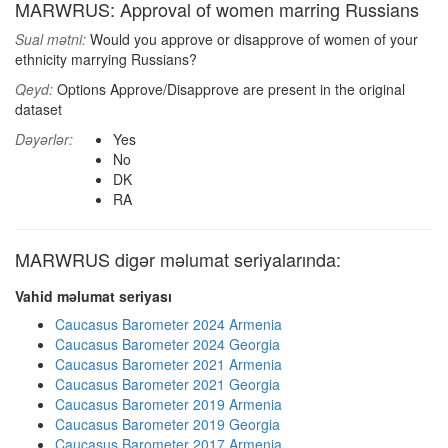
MARWRUS: Approval of women marring Russians
Sual mətni:
Would you approve or disapprove of women of your
ethnicity marrying Russians?
Qeyd:
Options Approve/Disapprove are present in the original
dataset
Dəyərlər:
Yes
No
DK
RA
MARWRUS digər məlumat seriyalarında:
Vahid məlumat seriyası
Caucasus Barometer 2024 Armenia
Caucasus Barometer 2024 Georgia
Caucasus Barometer 2021 Armenia
Caucasus Barometer 2021 Georgia
Caucasus Barometer 2019 Armenia
Caucasus Barometer 2019 Georgia
Caucasus Barometer 2017 Armenia