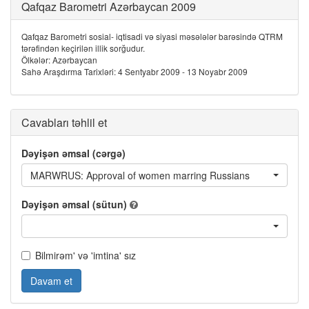
Qafqaz Barometri Azərbaycan 2009
Qafqaz Barometri sosial- iqtisadi və siyasi məsələlər barəsində QTRM
tərəfindən keçirilən illik sorğudur.
Ölkələr: Azərbaycan
Sahə Araşdırma Tarixləri: 4 Sentyabr 2009 - 13 Noyabr 2009
Cavabları təhlil et
Dəyişən əmsal (cərgə)
MARWRUS: Approval of women marring Russians
Dəyişən əmsal (sütun)
Bilmirəm' və 'imtina' sız
Davam et