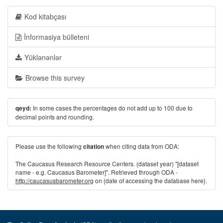
Kod kitabçası
İnformasiya bülleteni
Yüklənənlər
Browse this survey
In some cases the percentages do not add up to 100 due to
qeyd:
decimal points and rounding.
Please use the following
when citing data from ODA:
citation
The Caucasus Research Resource Centers. (dataset year) "[dataset
name - e.g. Caucasus Barometer]". Retrieved through ODA -
http://caucasusbarometer.org
on {date of accessing the database here}.