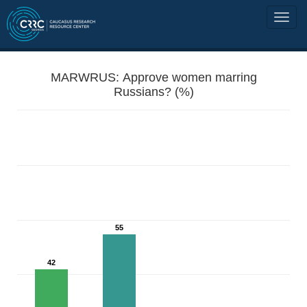
MARWRUS: Approve women marring
Russians? (%)
55
42