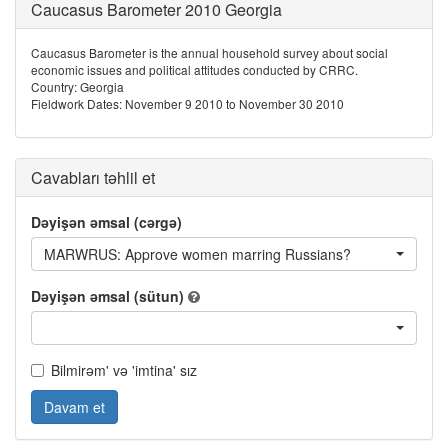
Caucasus Barometer 2010 Georgia
Caucasus Barometer is the annual household survey about social
economic issues and political attitudes conducted by CRRC.
Country: Georgia
Fieldwork Dates: November 9 2010 to November 30 2010
Cavabları təhlil et
Dəyişən əmsal (cərgə)
MARWRUS: Approve women marring Russians?
Dəyişən əmsal (sütun)
Bilmirəm' və 'imtina' sız
Davam et