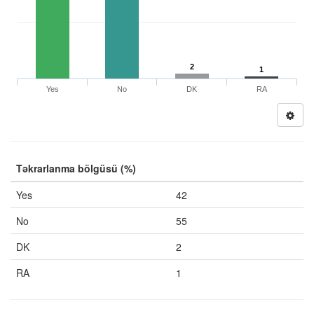
2
1
Yes
No
DK
RA
Təkrarlanma bölgüsü (%)
Yes
42
No
55
DK
2
RA
1