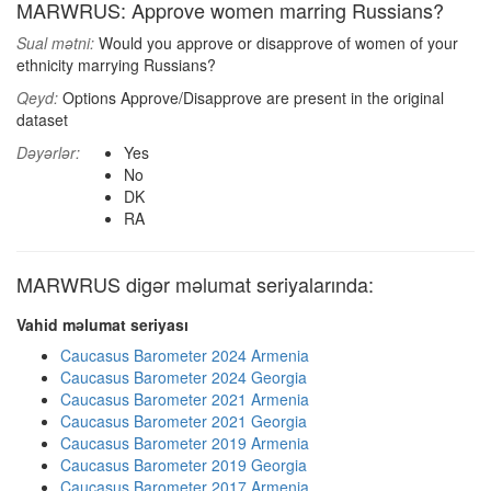
MARWRUS: Approve women marring Russians?
Sual mətni:
Would you approve or disapprove of women of your
ethnicity marrying Russians?
Qeyd:
Options Approve/Disapprove are present in the original
dataset
Dəyərlər:
Yes
No
DK
RA
MARWRUS digər məlumat seriyalarında:
Vahid məlumat seriyası
Caucasus Barometer 2024 Armenia
Caucasus Barometer 2024 Georgia
Caucasus Barometer 2021 Armenia
Caucasus Barometer 2021 Georgia
Caucasus Barometer 2019 Armenia
Caucasus Barometer 2019 Georgia
Caucasus Barometer 2017 Armenia