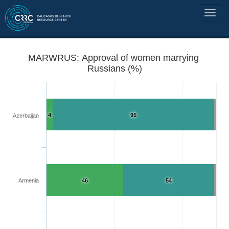
MARWRUS: Approval of women marrying
Russians (%)
4
95
Azerbaijan
Armenia
46
54