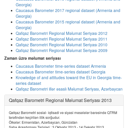
Georgia)
Caucasus Barometer 2017 regional dataset (Armenia and
Georgia)
Caucasus Barometer 2015 regional dataset (Armenia and
Georgia)
Qafqaz Barometri Regional Məlumat Seriyası 2012
Qafqaz Barometri Regional Məlumat Seriyası 2011
Qafqaz Barometri Regional Məlumat Seriyası 2010
Qafqaz Barometri Regional Məlumat Seriyası 2009
Zaman üzrə məlumat seriyası
Caucasus Barometer time-series dataset Armenia
Caucasus Barometer time-series dataset Georgia
Knowledge of and attitudes toward the EU in Georgia time-
series dataset
Qafqaz Barometri illər əsaslı Məlumat Seriyası, Azərbaycan
Qafqaz Barometri Regional Məlumat Seriyası 2013
Qafqaz Barometri sosial- iqtisadi və siyasi məsələlər barəsində QTRM
tərəfindən keçirilən illik sorğudur.
Ölkələr: Ermənistan, Azərbaycan, Gürcüstan
Sahə Araşdırması Tarixləri : 3 Oktyabr 2013 - 14 Dekabr 2013