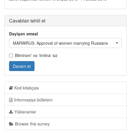
Cavabları təhlil et
Dəyişən əmsal
MARWRUS: Approval of women marrying Russians
Bilmirəm' və 'imtina' sız
Davam et
Kod kitabçası
İnformasiya bülleteni
Yüklənənlər
Browse this survey