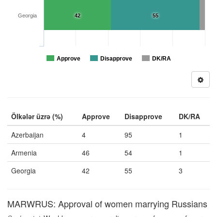
Georgia
42
55
Approve
Disapprove
DK/RA
Ölkələr üzrə (%)
Approve
Disapprove
DK/RA
Azerbaijan
4
95
1
Armenia
46
54
1
Georgia
42
55
3
MARWRUS: Approval of women marrying Russians