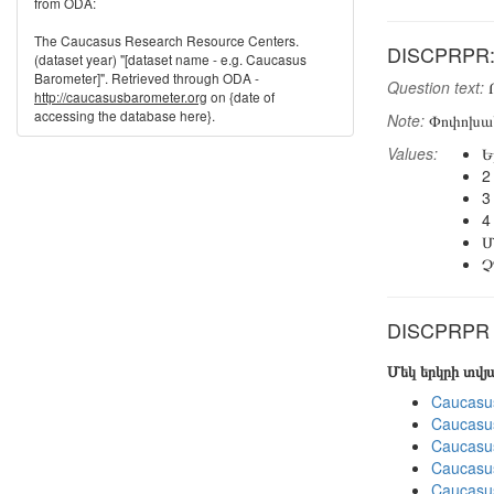
from ODA:
The Caucasus Research Resource Centers.
DISCPRPR: 
(dataset year) "[dataset name - e.g. Caucasus
Barometer]". Retrieved through ODA -
Question text:
Ո
http://caucasusbarometer.org
on {date of
accessing the database here}.
Note:
Փոփոխակա
Values:
Ե
2
3
4
Մ
Չ
DISCPRPR in
Մեկ երկրի տվ
Caucasu
Caucasu
Caucasu
Caucasu
Caucasu