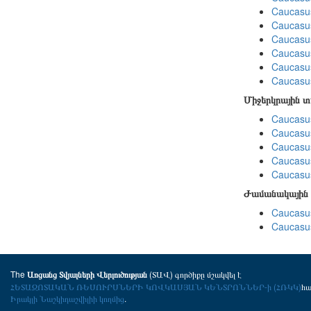
Caucasu
Caucasus
Caucasu
Caucasu
Caucasus
Caucasu
Միջերկրային 
Caucasus
Caucasus
Caucasus
Caucasus
Caucasus
Ժամանակային 
Caucasus
Caucasus
The
(ՏԱՎ) գործիքը մշակվել է
Առցանց Տվյալների Վերլուծության
ՀԵՏԱԶՈՏԱԿԱՆ ՌԵՍՈՒՐՍՆԵՐԻ ԿՈՎԿԱՍՅԱՆ ԿԵՆՏՐՈՆՆԵՐ-ի (ՀՌԿԿ)
հ
Իրակլի Նաշկիդաշվիլիի կողմից
.