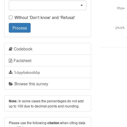
Միշտ
Without 'Don't know' and 'Refusal'
Process
ՉԳ/ՀՊ
Codebook
Factsheet
Ներբեռնումներ
Browse this survey
In some cases the percentages do not add
Note:
up to 100 due to decimal points and rounding.
Please use the following
when citing data
citation