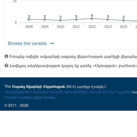
Browse this variable
Իմացեք ավելին տվյալների առցանց վերլուծության գործիքի վերաբե
Հավելյալ տեղեկատվություն կարող եք գտնել «Օգնություն» բաժնում
ա
The
(ՏԱՎ) գործիքը մշակվել է
Առցանց Տվյալների Վերլուծության
ՀԵՏԱԶՈՏԱԿԱՆ ՌԵՍՈՒՐՍՆԵՐԻ ԿՈՎԿԱՍՅԱՆ ԿԵՆՏՐՈՆՆԵՐ-ի (ՀՌԿԿ)
հ
Իրակլի Նաշկիդաշվիլիի կողմից
.
© 2011 - 2026