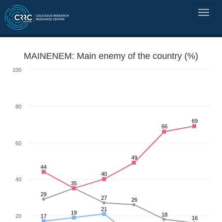
MAINENEM: Main enemy of the country (%)
100
80
69
66
60
49
44
40
40
35
29
27
26
21
19
18
20
17
16