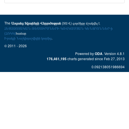
The
(ՏԱՎ) գործիքը մշակվել է
Առցանց Տվյալների Վերլուծության
ՀԵՏԱԶՈՏԱԿԱՆ ՌԵՍՈՒՐՍՆԵՐԻ ԿՈՎԿԱՍՅԱՆ ԿԵՆՏՐՈՆՆԵՐ-ի
(ՀՌԿԿ)
համար
Իրակլի Նաշկիդաշվիլիի կողմից
.
© 2011 - 2026
Powered by
. Version 4.8.1
ODA
charts generated since Feb 27, 2013
176,461,195
0.092138051986694