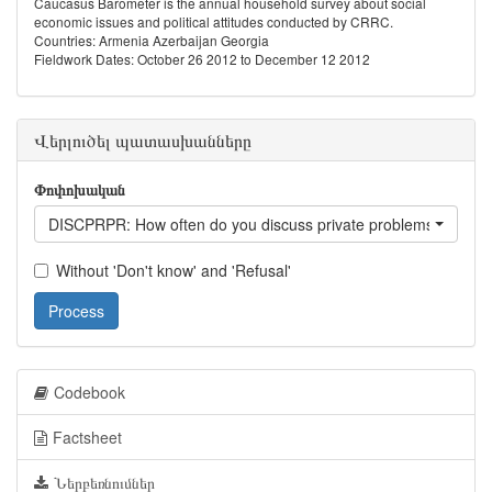
Caucasus Barometer is the annual household survey about social
economic issues and political attitudes conducted by CRRC.
Countries: Armenia Azerbaijan Georgia
Fieldwork Dates: October 26 2012 to December 12 2012
Վերլուծել պատասխանները
Փոփոխական
DISCPRPR: How often do you discuss private problems with frie
Without 'Don't know' and 'Refusal'
Process
Codebook
Factsheet
Ներբեռնումներ