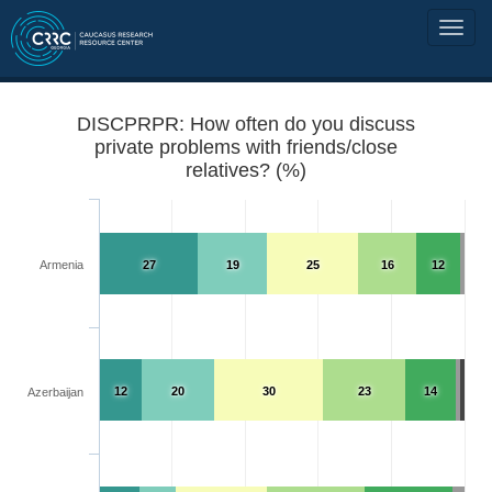
DISCPRPR: How often do you discuss
private problems with friends/close
relatives? (%)
Armenia
27
19
25
16
12
12
20
30
23
14
Azerbaijan