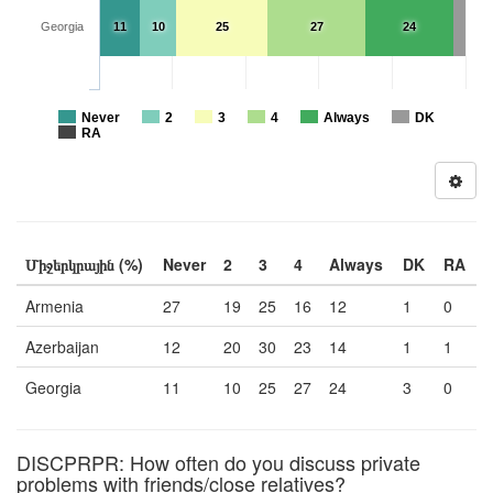
Georgia
11
10
25
27
24
Never
2
3
4
Always
DK
RA
Միջերկրային (%)
Never
2
3
4
Always
DK
RA
Armenia
27
19
25
16
12
1
0
Azerbaijan
12
20
30
23
14
1
1
Georgia
11
10
25
27
24
3
0
DISCPRPR: How often do you discuss private
problems with friends/close relatives?