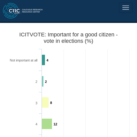
ICITVOTE: Important for a good citizen -
vote in elections (%)
Not important at all
4
2
2
8
3
4
12