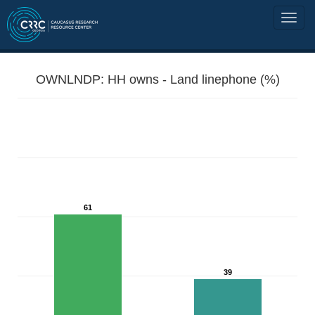
OWNLNDP: HH owns - Land linephone (%)
61
39