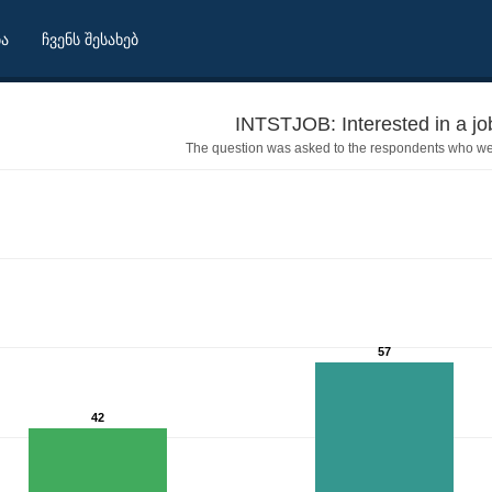
ბა
ჩვენს შესახებ
INTSTJOB: Interested in a jo
The question was asked to the respondents who w
57
42