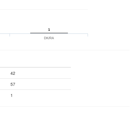
1
DK/RA
42
57
1