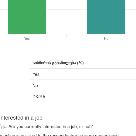
Yes
No
სიხშირის განაწილება (%)
Yes
No
DK/RA
nterested in a job
სტი:
Are you currently interested in a job, or not?
uestion was asked to the respondents who were unemployed