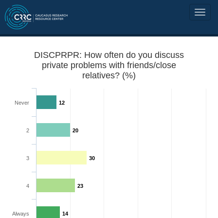
DISCPRPR: How often do you discuss
private problems with friends/close
relatives? (%)
Never
12
2
20
3
30
4
23
Always
14