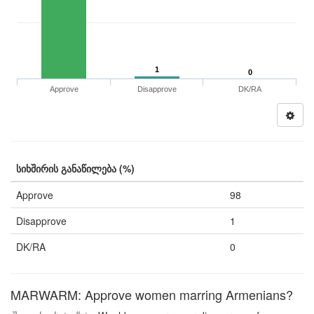
1
0
Approve
Disapprove
DK/RA
სიხშირის განაწილება (%)
Approve
98
Disapprove
1
DK/RA
0
MARWARM: Approve women marring Armenians?