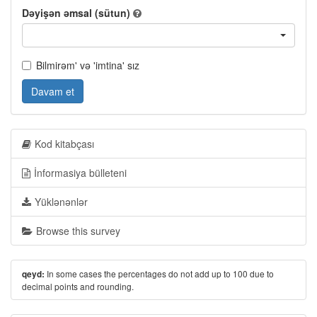
Dəyişən əmsal (sütun)
Bilmirəm' və 'imtina' sız
Davam et
Kod kitabçası
İnformasiya bülleteni
Yüklənənlər
Browse this survey
In some cases the percentages do not add up to 100 due to
qeyd:
decimal points and rounding.