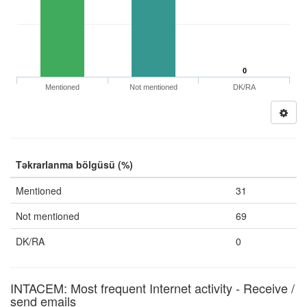
0
Mentioned
Not mentioned
DK/RA
Təkrarlanma bölgüsü (%)
Mentioned
31
Not mentioned
69
DK/RA
0
INTACEM: Most frequent Internet activity - Receive /
send emails