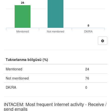
24
0
Mentioned
Not mentioned
DK/RA
Təkrarlanma bölgüsü (%)
Mentioned
24
Not mentioned
76
DK/RA
0
INTACEM: Most frequent Internet activity - Receive /
send emails