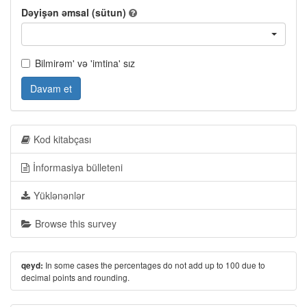
Dəyişən əmsal (sütun)
Bilmirəm' və 'imtina' sız
Davam et
Kod kitabçası
İnformasiya bülleteni
Yüklənənlər
Browse this survey
In some cases the percentages do not add up to 100 due to
qeyd:
decimal points and rounding.