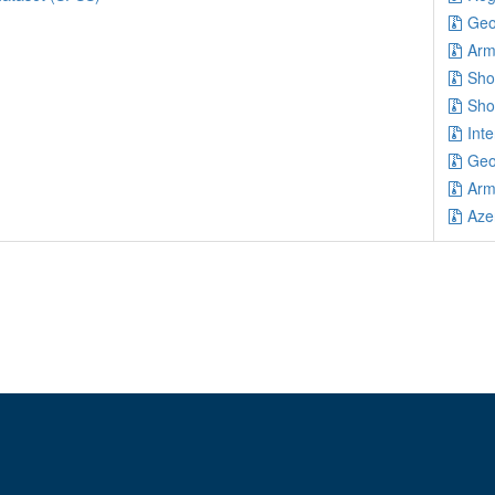
Geo
Arm
Sho
Sho
Int
Geo
Arm
Aze