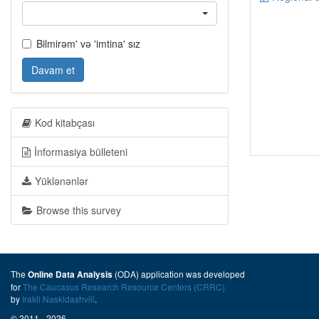
Bilmirəm' və 'imtina' sız
Davam et
Kod kitabçası
İnformasiya bülleteni
Yüklənənlər
Browse this survey
The
(ODA) application was developed
Online Data Analysis
for
The Caucasus Research Resource Centers (CRRC)
by
Irakli Naskidashvili
.
© 2011 - 2026