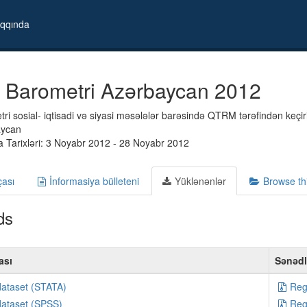
qqında
 Barometri Azərbaycan 2012
i sosial- iqtisadi və siyasi məsələlər barəsində QTRM tərəfindən keçiril
aycan
 Tarixləri: 3 Noyabr 2012 - 28 Noyabr 2012
çası
İnformasiya bülleteni
Yüklənənlər
Browse th
ds
ası
Sənəd
dataset (STATA)
Reg
dataset (SPSS)
Reg