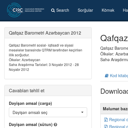
Search
Sorğular
Kömək
Ha
Qafqaz Barometri Azərbaycan 2012
Qafqaz
Qafqaz Barometri sosial- iqtisadi və siyasi
Qafqaz Barometr
məsələlər barəsində QTRM tərəfindən keçirilən
Ölkələr: Azərb
illik sorğudur.
Sahə Araşdırma
Ölkələr: Azərbaycan
Sahə Araşdırma Tarixləri: 3 Noyabr 2012 - 28
Noyabr 2012
Kod kitab
Downloa
Cavabları təhlil et
Dəyişən əmsal (cərgə)
Məlumat baz
Dəyişən əmsalı seç
Regional 
Dəyişən əmsal (sütun)
Regional 