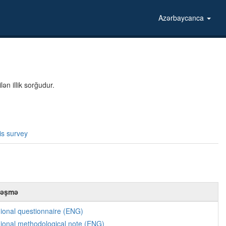
Azərbaycanca
ən illik sorğudur.
is survey
ləşmə
ional questionnaire (ENG)
ional methodological note (ENG)