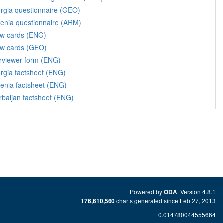
rgia questionnaire (GEO)
enia questionnaire (ARM)
w cards (ENG)
w cards (GEO)
erviewer form (ENG)
rgia factsheet (ENG)
enia factsheet (ENG)
rbaijan factsheet (ENG)
Powered by
. Version 4.8.1
ODA
charts generated since Feb 27, 2013
176,610,560
0.014780044555664