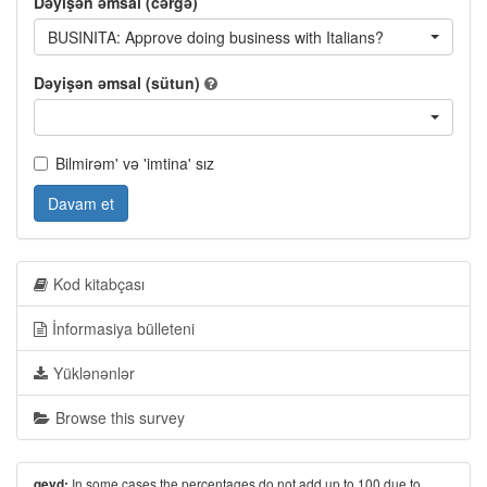
Dəyişən əmsal (cərgə)
BUSINITA: Approve doing business with Italians?
Dəyişən əmsal (sütun)
Bilmirəm' və 'imtina' sız
Davam et
Kod kitabçası
İnformasiya bülleteni
Yüklənənlər
Browse this survey
In some cases the percentages do not add up to 100 due to
qeyd: