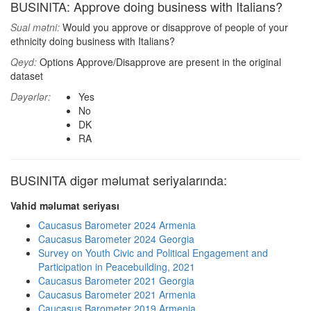
BUSINITA: Approve doing business with Italians?
Sual mətni:
Would you approve or disapprove of people of your
ethnicity doing business with Italians?
Qeyd:
Options Approve/Disapprove are present in the original
dataset
Dəyərlər:
Yes
No
DK
RA
BUSINITA digər məlumat seriyalarında:
Vahid məlumat seriyası
Caucasus Barometer 2024 Armenia
Caucasus Barometer 2024 Georgia
Survey on Youth Civic and Political Engagement and
Participation in Peacebuilding, 2021
Caucasus Barometer 2021 Georgia
Caucasus Barometer 2021 Armenia
Caucasus Barometer 2019 Armenia