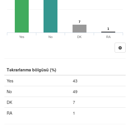
7
1
Yes
No
DK
RA
Təkrarlanma bölgüsü (%)
Yes
43
No
49
DK
7
RA
1