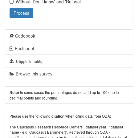
Without 'Don't know' and 'Refusal'
Process
Codebook
Factsheet
Ներբեռնումներ
Browse this survey
In some cases the percentages do not add up to 100 due to
Note:
decimal points and rounding.
Please use the following
when citing data from ODA:
citation
The Caucasus Research Resource Centers. (dataset year) "[dataset
name - e.g. Caucasus Barometer]". Retrieved through ODA -
http://caucasusbarometer.org
on {date of accessing the database here}.