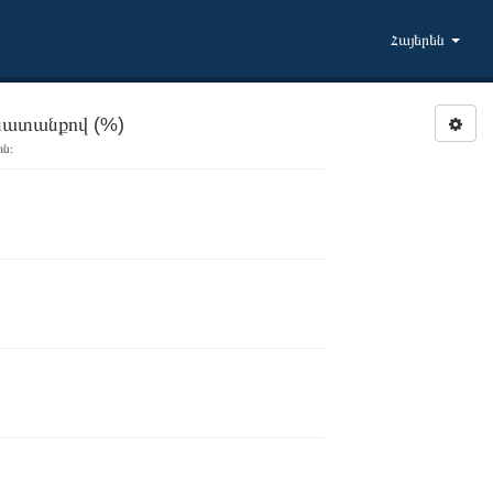
Հայերեն
խատանքով (%)
ին։