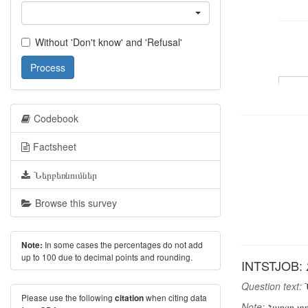
Without 'Don't know' and 'Refusal'
Process
Codebook
Factsheet
Ներբեռնումներ
Browse this survey
In some cases the percentages do not add
Note:
up to 100 due to decimal points and rounding.
INTSTJOB: 
Question text:
Ն
Please use the following
when citing data
citation
Note:
Հարցը տր