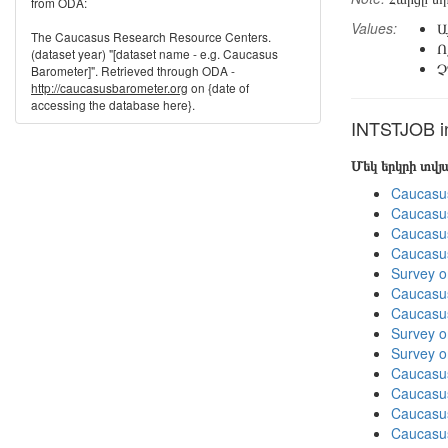
from ODA:
Values:
Ա
The Caucasus Research Resource Centers.
Ո
(dataset year) "[dataset name - e.g. Caucasus
Չ
Barometer]". Retrieved through ODA -
http://caucasusbarometer.org
on {date of
accessing the database here}.
INTSTJOB in
Մեկ երկրի տվ
Caucasu
Caucasu
Caucasu
Caucasu
Survey o
Caucasu
Caucasu
Survey o
Survey o
Caucasu
Caucasu
Caucasu
Caucasus