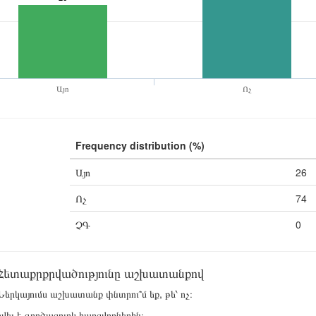
Այո
Ոչ
Frequency distribution (%)
Այո
26
Ոչ
74
ՉԳ
0
Հետաքրքրվածությունը աշխատանքով
երկայումս աշխատանք փնտրու՞մ եք, թե՝ ոչ։
վել է գործազուրկ հարցվողներին։