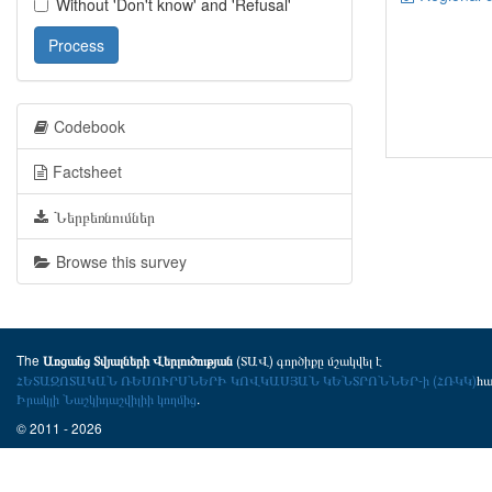
Without 'Don't know' and 'Refusal'
Process
Codebook
Factsheet
Ներբեռնումներ
Browse this survey
The
(ՏԱՎ) գործիքը մշակվել է
Առցանց Տվյալների Վերլուծության
ՀԵՏԱԶՈՏԱԿԱՆ ՌԵՍՈՒՐՍՆԵՐԻ ԿՈՎԿԱՍՅԱՆ ԿԵՆՏՐՈՆՆԵՐ-ի (ՀՌԿԿ)
հ
Իրակլի Նաշկիդաշվիլիի կողմից
.
© 2011 - 2026