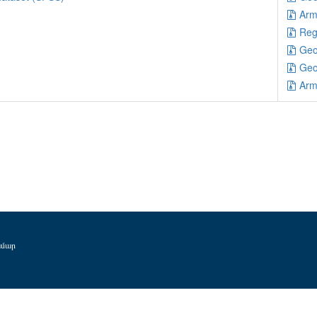
Arm
Reg
Geo
Geo
Arm
ամար