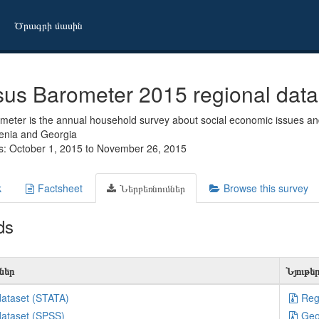
Ծրագրի մասին
us Barometer 2015 regional data
eter is the annual household survey about social economic issues and
enia and Georgia
s: October 1, 2015 to November 26, 2015
k
Factsheet
Ներբեռնումներ
Browse this survey
ds
ներ
Նյութե
dataset (STATA)
Reg
dataset (SPSS)
Geo