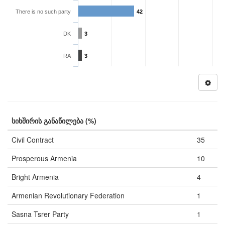
There is no such party
42
DK
3
RA
3
სიხშირის განაწილება (%)
Civil Contract
35
Prosperous Armenia
10
Bright Armenia
4
Armenian Revolutionary Federation
1
Sasna Tsrer Party
1