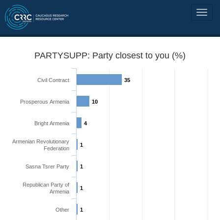
PARTYSUPP: Party closest to you (%)
Civil Contract
35
Prosperous Armenia
10
Bright Armenia
4
Armenian Revolutionary
1
Federation
Sasna Tsrer Party
1
Republican Party of
1
Armenia
Other
1