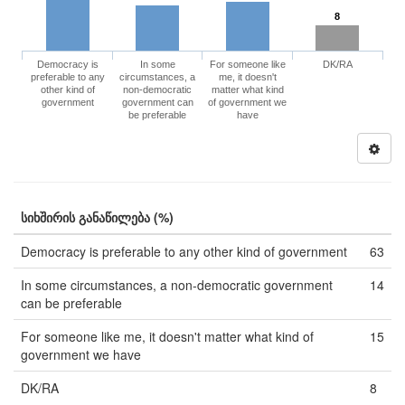
8
Democracy is
In some
For someone like
DK/RA
preferable to any
circumstances, a
me, it doesn't
other kind of
non-democratic
matter what kind
government
government can
of government we
be preferable
have
სიხშირის განაწილება (%)
Democracy is preferable to any other kind of government
63
In some circumstances, a non-democratic government
14
can be preferable
For someone like me, it doesn't matter what kind of
15
government we have
DK/RA
8