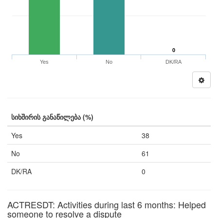
0
Yes
No
DK/RA
სიხშირის განაწილება (%)
Yes
38
No
61
DK/RA
0
ACTRESDT: Activities during last 6 months: Helped
someone to resolve a dispute