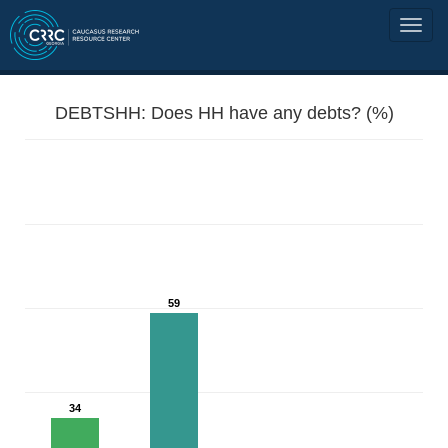
DEBTSHH: Does HH have any debts? (%)
59
34