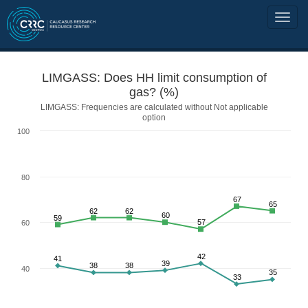
LIMGASS: Does HH limit consumption of
gas? (%)
LIMGASS: Frequencies are calculated without Not applicable
option
100
80
67
65
62
62
60
59
57
60
42
41
39
38
38
40
35
33