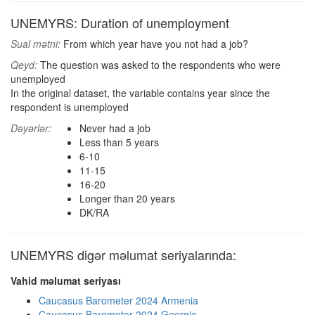
UNEMYRS: Duration of unemployment
Sual mətni:
From which year have you not had a job?
Qeyd:
The question was asked to the respondents who were
unemployed
In the original dataset, the variable contains year since the
respondent is unemployed
Dəyərlər:
Never had a job
Less than 5 years
6-10
11-15
16-20
Longer than 20 years
DK/RA
UNEMYRS digər məlumat seriyalarında:
Vahid məlumat seriyası
Caucasus Barometer 2024 Armenia
Caucasus Barometer 2024 Georgia