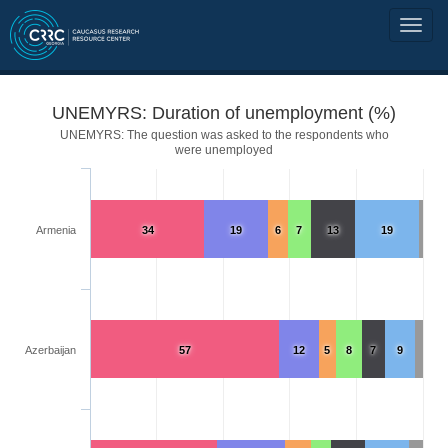
UNEMYRS: Duration of unemployment (%)
UNEMYRS: The question was asked to the respondents who
were unemployed
Armenia
34
19
6
7
13
19
Azerbaijan
57
12
5
8
7
9