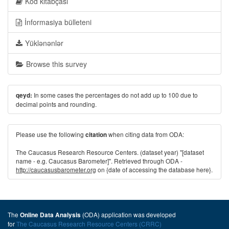
Kod kitabçası
İnformasiya bülleteni
Yüklənənlər
Browse this survey
In some cases the percentages do not add up to 100 due to
qeyd:
decimal points and rounding.
Please use the following
when citing data from ODA:
citation
The Caucasus Research Resource Centers. (dataset year) "[dataset
name - e.g. Caucasus Barometer]". Retrieved through ODA -
http://caucasusbarometer.org
on {date of accessing the database here}.
The
(ODA) application was developed
Online Data Analysis
for
The Caucasus Research Resource Centers (CRRC)