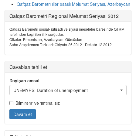
Qafqaz Barometri illər əsaslı Məlumat Seriyası, Azərbaycan
Qafqaz Barometri Regional Məlumat Seriyası 2012
Qafqaz Barometri sosial- iqtisadi və siyasi məsələlər barəsində QTRM
tərəfindən keçirilən illik sorğudur.
Ölkələr: Ermənistan, Azərbaycan, Gürcüstan
Sahə Araşdırması Tarixləri: Oktyabr 26 2012 - Dekabr 12 2012
Cavabları təhlil et
Dəyişən əmsal
UNEMYRS: Duration of unemployment
Bilmirəm' və 'imtina' sız
Davam et