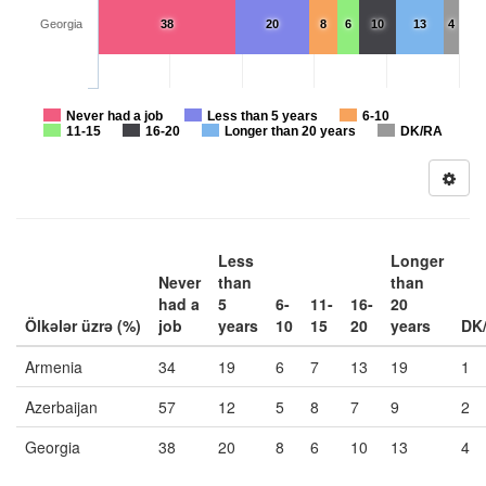
Georgia
38
20
8
6
10
13
4
Never had a job
Less than 5 years
6-10
11-15
16-20
Longer than 20 years
DK/RA
Less
Longer
Never
than
than
had a
5
6-
11-
16-
20
Ölkələr üzrə (%)
job
years
10
15
20
years
DK
Armenia
34
19
6
7
13
19
1
Azerbaijan
57
12
5
8
7
9
2
Georgia
38
20
8
6
10
13
4