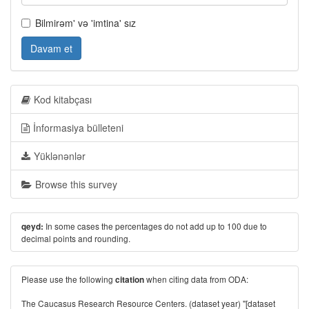
Bilmirəm' və 'imtina' sız
Davam et
Kod kitabçası
İnformasiya bülleteni
Yüklənənlər
Browse this survey
In some cases the percentages do not add up to 100 due to
qeyd:
decimal points and rounding.
Please use the following
when citing data from ODA:
citation
The Caucasus Research Resource Centers. (dataset year) "[dataset