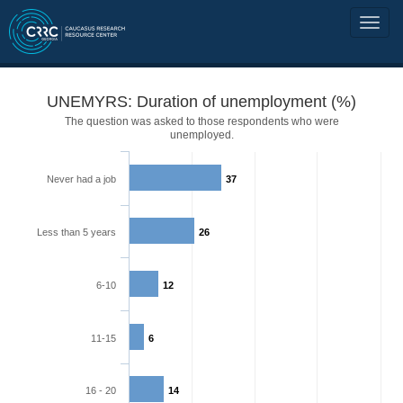
UNEMYRS: Duration of unemployment (%)
The question was asked to those respondents who were
unemployed.
Never had a job
37
Less than 5 years
26
6-10
12
11-15
6
16 - 20
14