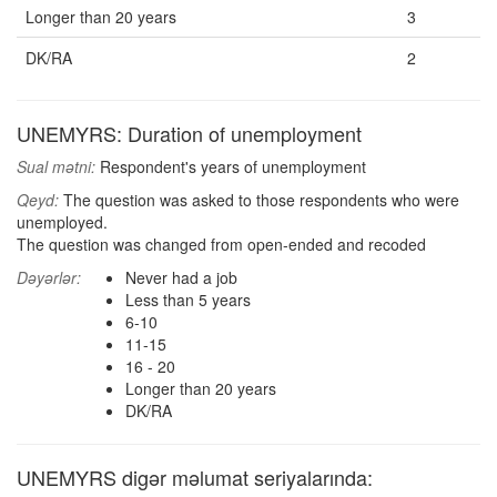
Longer than 20 years
3
DK/RA
2
UNEMYRS: Duration of unemployment
Sual mətni:
Respondent's years of unemployment
Qeyd:
The question was asked to those respondents who were
unemployed.
The question was changed from open-ended and recoded
Dəyərlər:
Never had a job
Less than 5 years
6-10
11-15
16 - 20
Longer than 20 years
DK/RA
UNEMYRS digər məlumat seriyalarında: