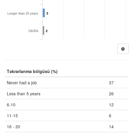
Longer than 20 years
3
DK/RA
2
Təkrarlanma bölgüsü (%)
Never had a job
37
Less than 5 years
26
6-10
12
11-15
6
16 - 20
14