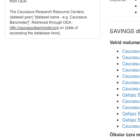
from ODA:
The Caucasus Research Resource Centers.
(dataset year) "[dataset name - e.g. Caucasus
Barometer]". Retrieved through ODA -
http://caucasusbarometer.org
on {date of
SAVINGS dig
accessing the database here}.
Vahid məlumat
Caucasu
Caucasu
Caucasu
Caucasu
Caucasu
Caucasu
Caucasu
Qafqaz B
Caucasu
Caucasu
Qafqaz B
Qafqaz B
Caucasu
Ölkələr üzrə m