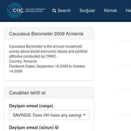
Search
Sorğular
Kömək
Ha
Caucasus Barometer 2009 Armenia
Caucasus Barometer is the annual household
survey about social economic issues and political
attitudes conducted by CRRC.
Country: Armenia
Fieldwork Dates: September 16 2009 to October
14 2009
Cavabları təhlil et
Dəyişən əmsal (cərgə)
SAVINGS: Does HH have any savings?
Dəyişən əmsal (sütun)