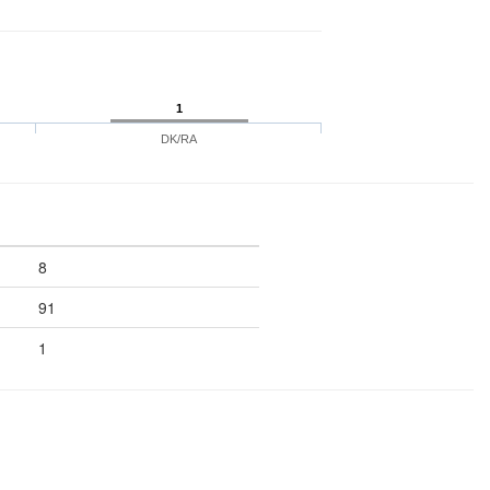
1
DK/RA
8
91
1