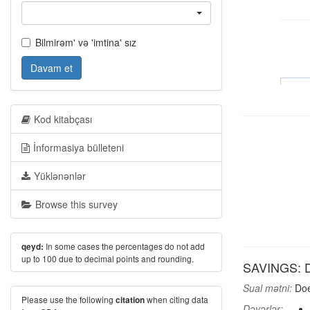
Bilmirəm' və 'imtina' sız
Davam et
Kod kitabçası
İnformasiya bülleteni
Yüklənənlər
Browse this survey
In some cases the percentages do not add
qeyd:
up to 100 due to decimal points and rounding.
SAVINGS: D
Sual mətni:
Doe
Please use the following
when citing data
citation
Dəyərlər: