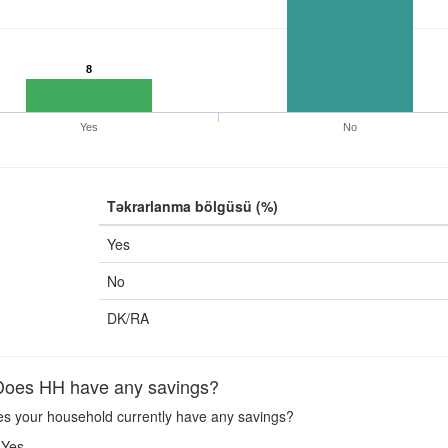
8
Yes
No
Təkrarlanma bölgüsü (%)
Yes
No
DK/RA
oes HH have any savings?
s your household currently have any savings?
Yes