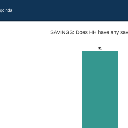
qqında
SAVINGS: Does HH have any sav
91