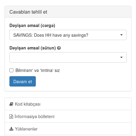
Cavabları təhlil et
Dəyişən əmsal (cərgə)
SAVINGS: Does HH have any savings?
Dəyişən əmsal (sütun)
Bilmirəm' və 'imtina' sız
Davam et
Kod kitabçası
İnformasiya bülleteni
Yüklənənlər