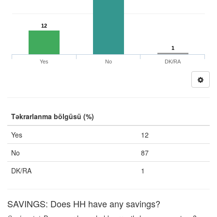
12
1
Yes
No
DK/RA
Təkrarlanma bölgüsü (%)
Yes
12
No
87
DK/RA
1
SAVINGS: Does HH have any savings?