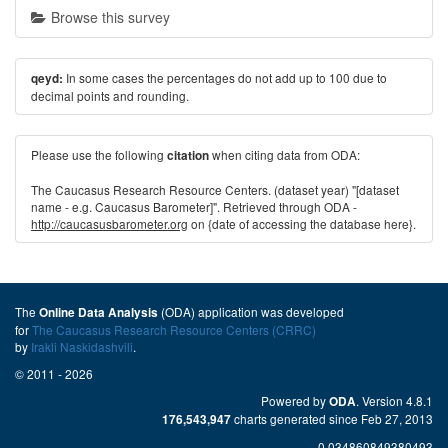
Browse this survey
In some cases the percentages do not add up to 100 due to
qeyd:
decimal points and rounding.
Please use the following
when citing data from ODA:
citation
The Caucasus Research Resource Centers. (dataset year) "[dataset
name - e.g. Caucasus Barometer]". Retrieved through ODA -
http://caucasusbarometer.org
on {date of accessing the database here}.
The
(ODA) application was developed
Online Data Analysis
for
The Caucasus Research Resource Centers (CRRC)
by
Irakli Naskidashvili
.
© 2011 - 2026
Powered by
. Version 4.8.1
ODA
charts generated since Feb 27, 2013
176,543,947
0.034860849380493