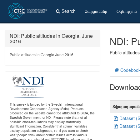
Search
Հարցումներ
Օգնություն
NDI: Public attitudes in Georgia, June
NDI: Pu
2016
Public attitude
Public attitudes in Georgia,June 2016
Codeboo
Downloa
This survey is funded by the Swedish International
Տվյալադարան
Development Cooperation Agency (Sida). Products
produced on the website cannot be attributed to SIDA, the
Swedish Government, or NDI. Please note that not all
Dataset (
possible cross-tabulations may display statistically
Dataset (
significant information. Consider that column variables
display population subgroups, i.e. if you want to check
what people think about certain issues across various
settlements, you should put SETTYPE in column and the