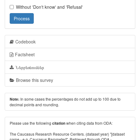
Without 'Don't know' and 'Refusal'
Process
Codebook
Factsheet
Ներբեռնումներ
Browse this survey
In some cases the percentages do not add up to 100 due to
Note:
decimal points and rounding.
Please use the following
when citing data from ODA:
citation
The Caucasus Research Resource Centers. (dataset year) "[dataset
name - e.g. Caucasus Barometer]". Retrieved through ODA -