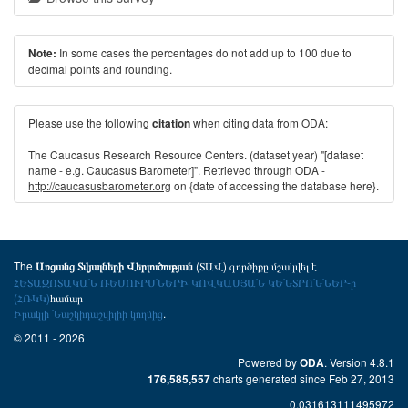
In some cases the percentages do not add up to 100 due to
Note:
decimal points and rounding.
Please use the following
when citing data from ODA:
citation
The Caucasus Research Resource Centers. (dataset year) "[dataset
name - e.g. Caucasus Barometer]". Retrieved through ODA -
http://caucasusbarometer.org
on {date of accessing the database here}.
The
(ՏԱՎ) գործիքը մշակվել է
Առցանց Տվյալների Վերլուծության
ՀԵՏԱԶՈՏԱԿԱՆ ՌԵՍՈՒՐՍՆԵՐԻ ԿՈՎԿԱՍՅԱՆ ԿԵՆՏՐՈՆՆԵՐ-ի
(ՀՌԿԿ)
համար
Իրակլի Նաշկիդաշվիլիի կողմից
.
© 2011 - 2026
Powered by
. Version 4.8.1
ODA
charts generated since Feb 27, 2013
176,585,557
0.031613111495972