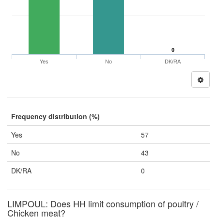
0
Yes
No
DK/RA
Frequency distribution (%)
Yes
57
No
43
DK/RA
0
LIMPOUL: Does HH limit consumption of poultry /
Chicken meat?