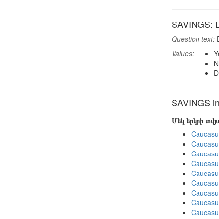
SAVINGS: D
Question text:
D
Values:
Y
N
D
SAVINGS in 
Մեկ երկրի տվ
Caucasu
Caucasu
Caucasu
Caucasu
Caucasu
Caucasu
Caucasu
Caucasus
Caucasu