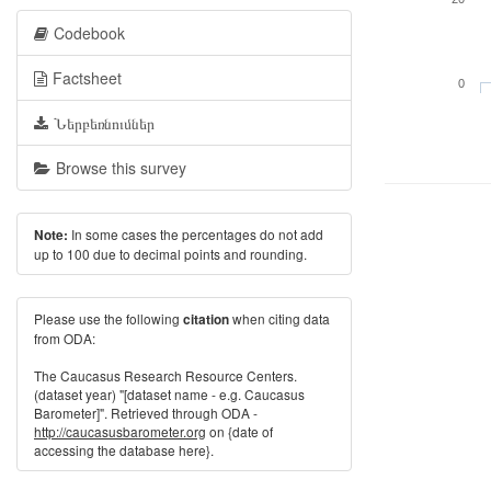
Codebook
Factsheet
0
Ներբեռնումներ
Browse this survey
In some cases the percentages do not add
Note:
up to 100 due to decimal points and rounding.
Please use the following
when citing data
citation
from ODA:
The Caucasus Research Resource Centers.
(dataset year) "[dataset name - e.g. Caucasus
Barometer]". Retrieved through ODA -
http://caucasusbarometer.org
on {date of
accessing the database here}.