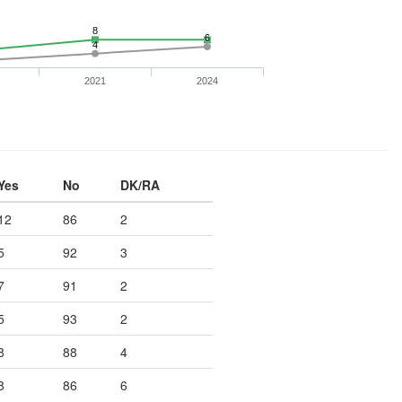
8
6
4
2021
2024
Yes
No
DK/RA
12
86
2
5
92
3
7
91
2
5
93
2
8
88
4
8
86
6